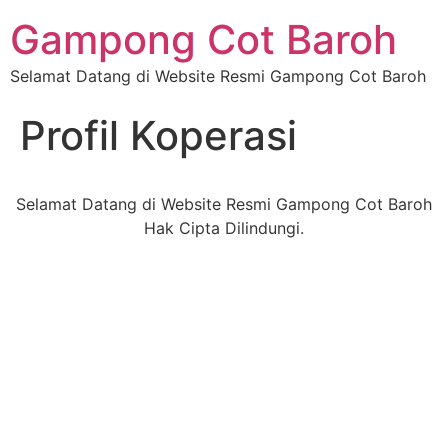
Gampong Cot Baroh
Selamat Datang di Website Resmi Gampong Cot Baroh
Profil Koperasi
Selamat Datang di Website Resmi Gampong Cot Baroh
Hak Cipta Dilindungi.